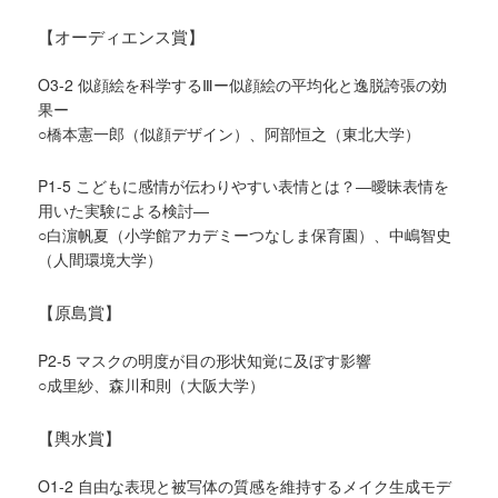
【オーディエンス賞】
O3-2 似顔絵を科学するⅢー似顔絵の平均化と逸脱誇張の効
果ー
○橋本憲一郎（似顔デザイン）、阿部恒之（東北大学）
P1-5 こどもに感情が伝わりやすい表情とは？―曖昧表情を
用いた実験による検討―
○白濵帆夏（小学館アカデミーつなしま保育園）、中嶋智史
（人間環境大学）
【原島賞】
P2-5 マスクの明度が目の形状知覚に及ぼす影響
○成里紗、森川和則（大阪大学）
【輿水賞】
O1-2 自由な表現と被写体の質感を維持するメイク生成モデ