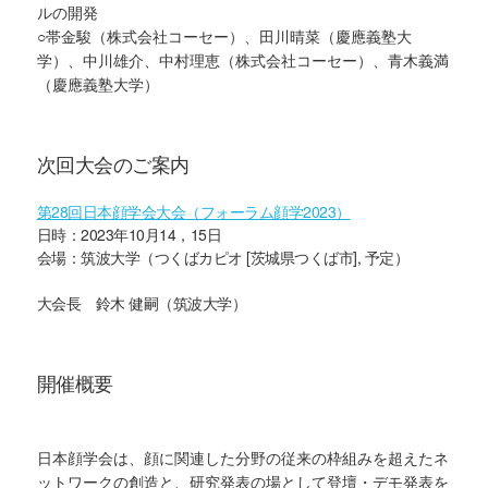
ルの開発
○帯金駿（株式会社コーセー）、田川晴菜（慶應義塾大
学）、中川雄介、中村理恵（株式会社コーセー）、青木義満
（慶應義塾大学）
次回大会のご案内
第28回日本顔学会大会（フォーラム顔学2023）
日時：2023年10月14，15日
会場：筑波大学（つくばカピオ [茨城県つくば市], 予定）
大会長 鈴木 健嗣（筑波大学）
開催概要
日本顔学会は、顔に関連した分野の従来の枠組みを超えたネ
ットワークの創造と、研究発表の場として登壇・デモ発表を